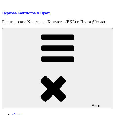
Перейти
к
Церковь Баптистов в Праге
содержимому
Евангельские Христиане Баптисты (ЕХБ) г. Прага (Чехия)
Меню
О нас