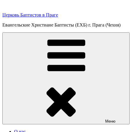
Перейти
к
Церковь Баптистов в Праге
содержимому
Евангельские Христиане Баптисты (ЕХБ) г. Прага (Чехия)
Меню
О нас