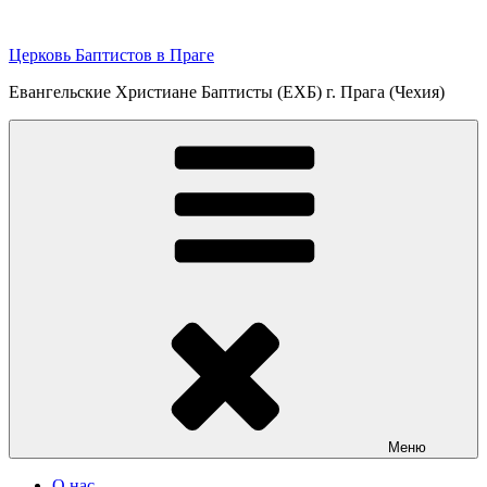
Перейти
к
Церковь Баптистов в Праге
содержимому
Евангельские Христиане Баптисты (ЕХБ) г. Прага (Чехия)
Меню
О нас