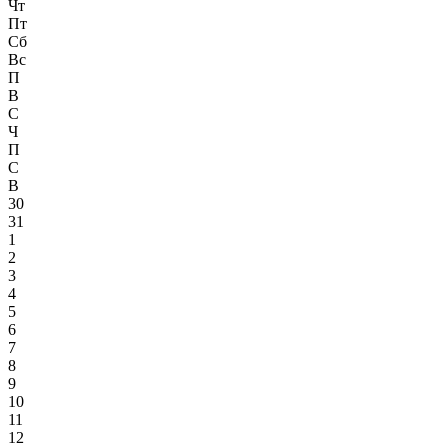
Чт
Пт
Сб
Вс
П
В
С
Ч
П
С
В
30
31
1
2
3
4
5
6
7
8
9
10
11
12