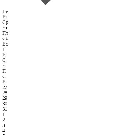
Пн
Вт
Ср
Чт
Пт
Сб
Вс
П
В
С
Ч
П
С
В
27
28
29
30
31
1
2
3
4