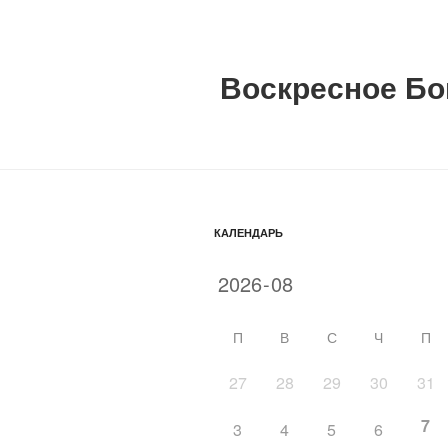
Воскресное Бо
КАЛЕНДАРЬ
П
В
С
Ч
П
27
28
29
30
31
7
3
4
5
6