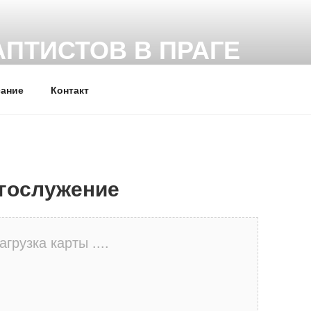
АПТИСТОВ В ПРАГЕ
сты (ЕХБ) г. Прага (Чехия)
сание
Контакт
гослужение
агрузка карты ....