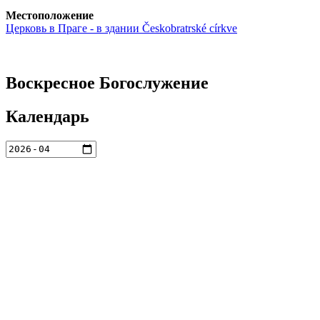
Местоположение
Церковь в Праге - в здании Českobratrské církve
Воскресное Богослужение
Календарь