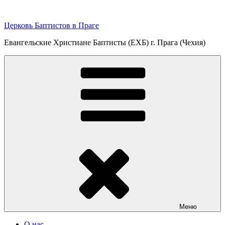
Перейти
к
Церковь Баптистов в Праге
содержимому
Евангельские Христиане Баптисты (ЕХБ) г. Прага (Чехия)
Меню
О нас