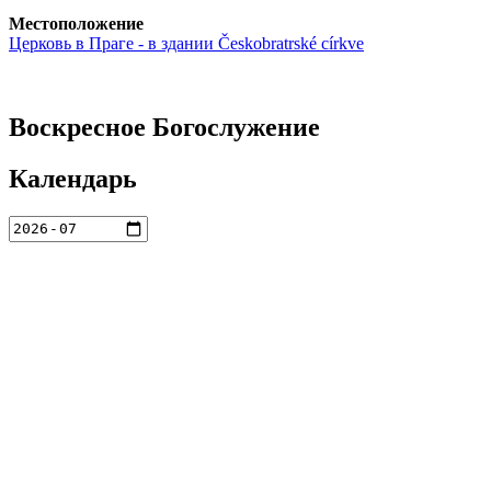
Местоположение
Церковь в Праге - в здании Českobratrské církve
Воскресное Богослужение
Календарь