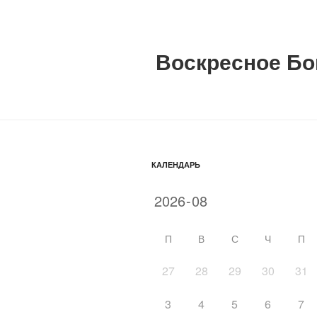
Воскресное Бо
КАЛЕНДАРЬ
П
В
С
Ч
П
27
28
29
30
31
3
4
5
6
7