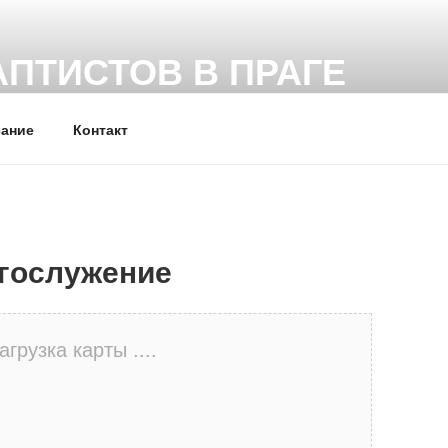
АПТИСТОВ В ПРАГЕ
сты (ЕХБ) г. Прага (Чехия)
сание
Контакт
гослужение
агрузка карты ....