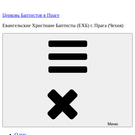
Перейти
к
Церковь Баптистов в Праге
содержимому
Евангельские Христиане Баптисты (ЕХБ) г. Прага (Чехия)
Меню
О нас