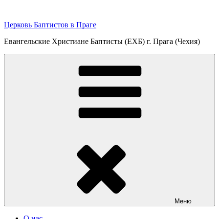
Перейти
к
Церковь Баптистов в Праге
содержимому
Евангельские Христиане Баптисты (ЕХБ) г. Прага (Чехия)
Меню
О нас