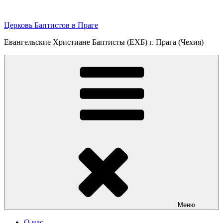
Перейти
к
Церковь Баптистов в Праге
содержимому
Евангельские Христиане Баптисты (ЕХБ) г. Прага (Чехия)
Меню
О нас