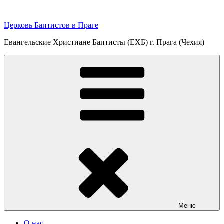
Перейти
к
Церковь Баптистов в Праге
содержимому
Евангельские Христиане Баптисты (ЕХБ) г. Прага (Чехия)
Меню
О нас