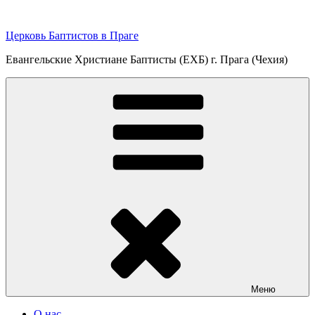
Перейти
к
Церковь Баптистов в Праге
содержимому
Евангельские Христиане Баптисты (ЕХБ) г. Прага (Чехия)
Меню
О нас