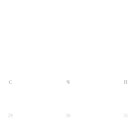
С
Ч
П
29
30
31