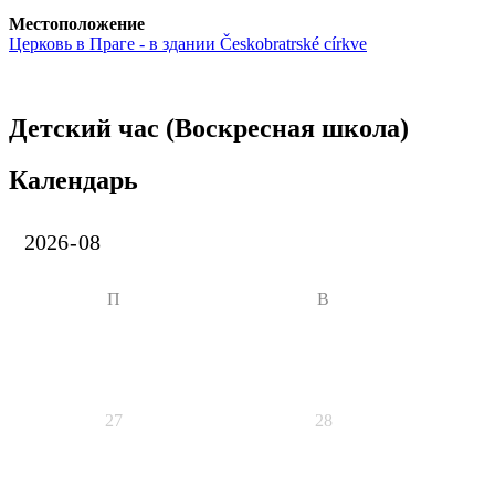
Местоположение
Церковь в Праге - в здании Českobratrské církve
Детский час (Воскресная школа)
Календарь
П
В
27
28