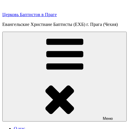
Перейти
к
Церковь Баптистов в Праге
содержимому
Евангельские Христиане Баптисты (ЕХБ) г. Прага (Чехия)
Меню
О нас