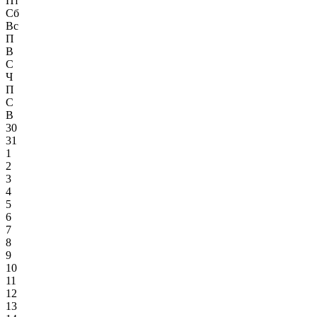
Пт
Сб
Вс
П
В
С
Ч
П
С
В
30
31
1
2
3
4
5
6
7
8
9
10
11
12
13