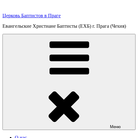
Перейти
к
Церковь Баптистов в Праге
содержимому
Евангельские Христиане Баптисты (ЕХБ) г. Прага (Чехия)
Меню
О нас