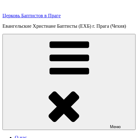
Перейти
к
Церковь Баптистов в Праге
содержимому
Евангельские Христиане Баптисты (ЕХБ) г. Прага (Чехия)
Меню
О нас