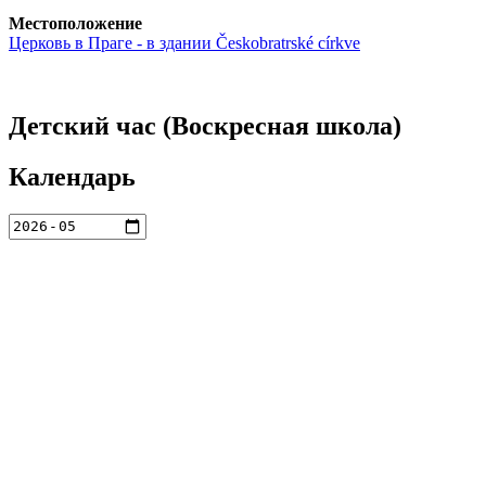
Местоположение
Церковь в Праге - в здании Českobratrské církve
Детский час (Воскресная школа)
Календарь