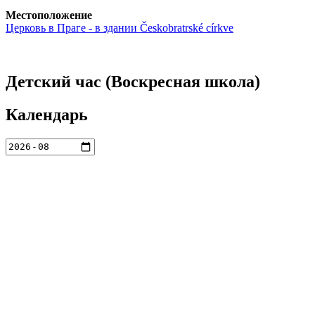
Местоположение
Церковь в Праге - в здании Českobratrské církve
Детский час (Воскресная школа)
Календарь