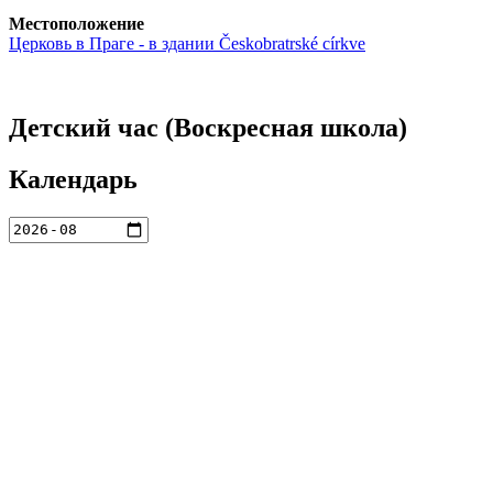
Местоположение
Церковь в Праге - в здании Českobratrské církve
Детский час (Воскресная школа)
Календарь