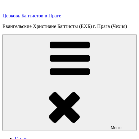
Перейти
к
Церковь Баптистов в Праге
содержимому
Евангельские Христиане Баптисты (ЕХБ) г. Прага (Чехия)
Меню
О нас