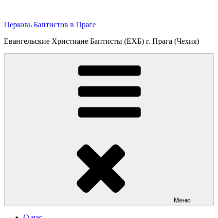
Перейти
к
Церковь Баптистов в Праге
содержимому
Евангельские Христиане Баптисты (ЕХБ) г. Прага (Чехия)
Меню
О нас