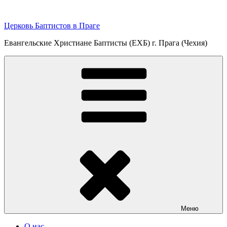
Перейти
к
Церковь Баптистов в Праге
содержимому
Евангельские Христиане Баптисты (ЕХБ) г. Прага (Чехия)
Меню
О нас