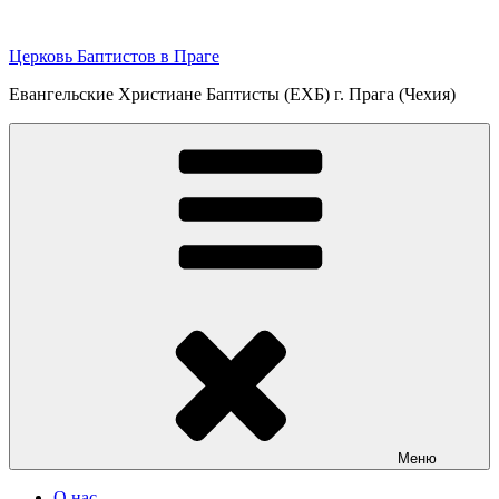
Перейти
к
Церковь Баптистов в Праге
содержимому
Евангельские Христиане Баптисты (ЕХБ) г. Прага (Чехия)
Меню
О нас