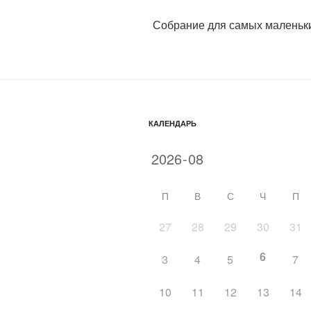
Собрание для самых маленьк
КАЛЕНДАРЬ
П
В
С
Ч
П
27
28
29
30
31
6
3
4
5
7
10
11
12
13
14