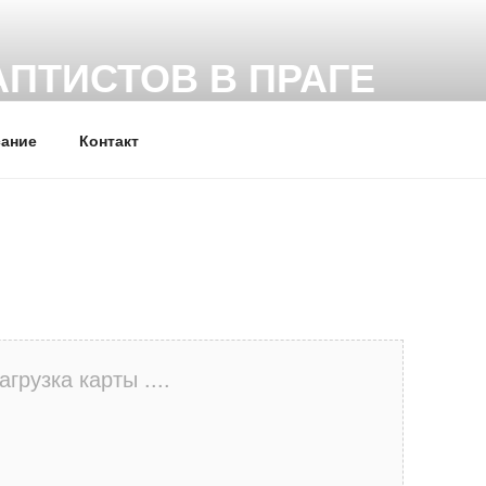
АПТИСТОВ В ПРАГЕ
сты (ЕХБ) г. Прага (Чехия)
сание
Контакт
агрузка карты ....