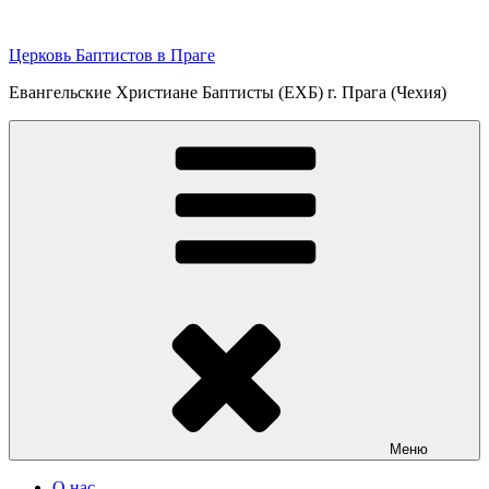
Перейти
к
Церковь Баптистов в Праге
содержимому
Евангельские Христиане Баптисты (ЕХБ) г. Прага (Чехия)
Меню
О нас