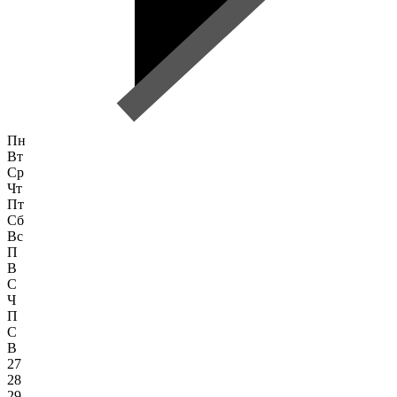
Пн
Вт
Ср
Чт
Пт
Сб
Вс
П
В
С
Ч
П
С
В
27
28
29