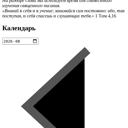
На разборе слова мы используем время для совместного
изучения священного писания.
«Вникай
в
себя
и в
учение
;
занимайся сим постоянно
:
ибо
,
так
поступая
, и
себя спасешь
и
слушающих тебя
.» 1 Тим 4,16
Календарь