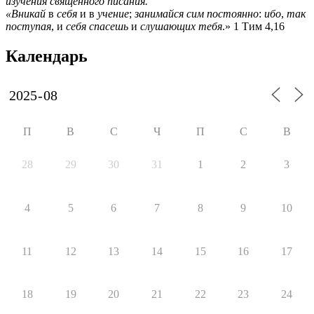
изучения священного писания.
«Вникай
в
себя
и в
учение
;
занимайся сим постоянно
:
ибо
,
так
поступая
, и
себя спасешь
и
слушающих тебя
.» 1 Тим 4,16
Календарь
П
В
С
Ч
П
С
В
28
29
30
31
1
2
3
4
5
6
7
8
9
10
11
12
13
14
15
16
17
18
19
20
21
22
23
24