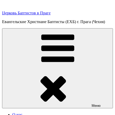
Перейти
к
Церковь Баптистов в Праге
содержимому
Евангельские Христиане Баптисты (ЕХБ) г. Прага (Чехия)
Меню
О нас