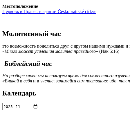
Местоположение
Церковь в Праге - в здании Českobratrské církve
Молитвенный час
это возможность поделиться друг с другом нашими нуждами и 
«
Много может усиленная молитва праведного
» (Иак 5:16)
Библейский час
На разборе слова мы используем время для совместного изучени
«Вникай
в
себя
и в
учение
;
занимайся сим постоянно
:
ибо
,
так 
Календарь