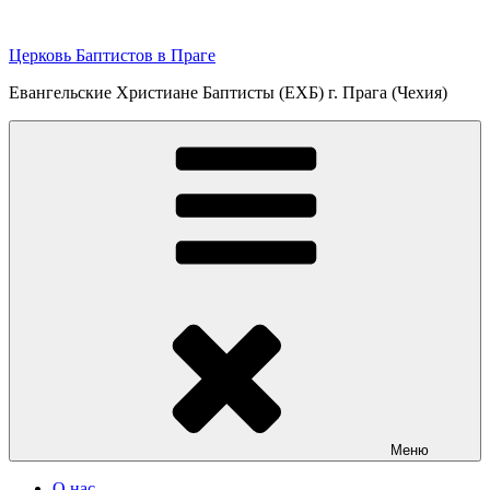
Перейти
к
Церковь Баптистов в Праге
содержимому
Евангельские Христиане Баптисты (ЕХБ) г. Прага (Чехия)
Меню
О нас