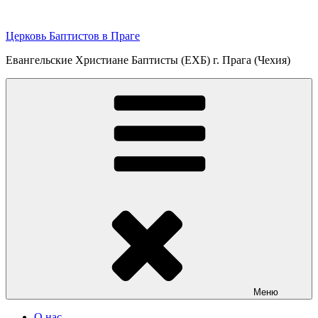
Перейти
к
Церковь Баптистов в Праге
содержимому
Евангельские Христиане Баптисты (ЕХБ) г. Прага (Чехия)
Меню
О нас