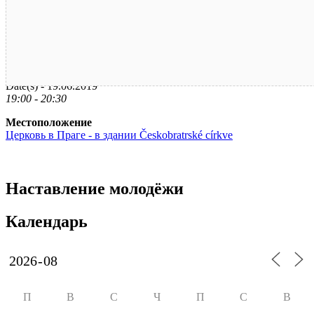
Дата / время
Date(s) - 19.06.2019
19:00 - 20:30
Местоположение
Церковь в Праге - в здании Českobratrské církve
Наставление молодёжи
Календарь
П
В
С
Ч
П
С
В