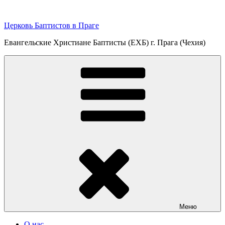
Перейти
к
Церковь Баптистов в Праге
содержимому
Евангельские Христиане Баптисты (ЕХБ) г. Прага (Чехия)
Меню
О нас