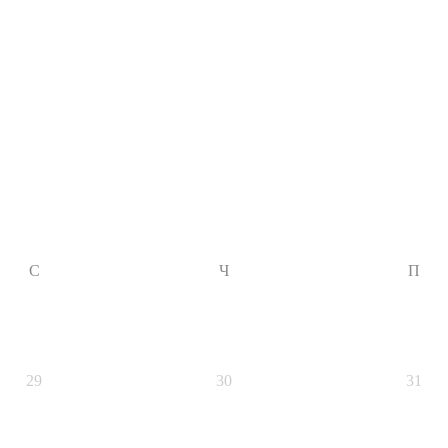
С
Ч
П
29
30
31