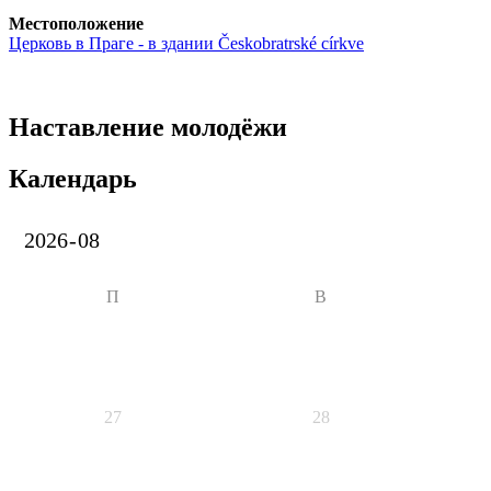
Местоположение
Церковь в Праге - в здании Českobratrské církve
Наставление молодёжи
Календарь
П
В
27
28