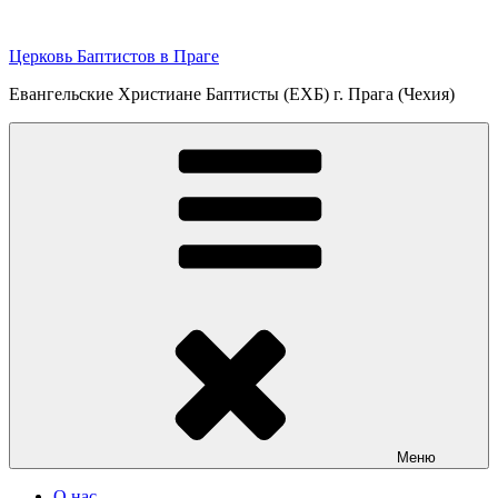
Перейти
к
Церковь Баптистов в Праге
содержимому
Евангельские Христиане Баптисты (ЕХБ) г. Прага (Чехия)
Меню
О нас