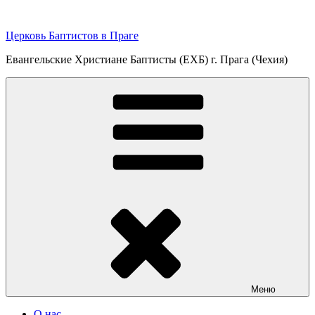
Перейти
к
Церковь Баптистов в Праге
содержимому
Евангельские Христиане Баптисты (ЕХБ) г. Прага (Чехия)
Меню
О нас